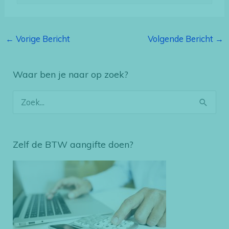
←
Vorige Bericht
Volgende Bericht
→
Waar ben je naar op zoek?
Z
o
e
Zelf de BTW aangifte doen?
k
n
a
a
r