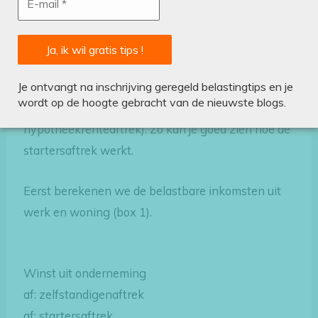
belastingaangifte
Onderstaand geeft weer hoe je als starter met een
winst van € 30.439 geen inkomstenbelasting
hoeft te betalen. Hierbij wordt er geen rekening
Je ontvangt na inschrijving geregeld belastingtips en je
gehouden met andere inkomsten (zoals uit
wordt op de hoogte gebracht van de nieuwste blogs.
loondienst) of aftrekposten (zoals
hypotheekrenteaftrek). Zo kan je goed zien hoe de
startersaftrek werkt.
Eerst berekenen we de belastbare inkomsten uit
werk en woning (box 1).
Winst uit onderneming
af: zelfstandigenaftrek
af: startersaftrek