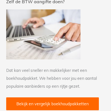
Zelf de BTW aangifte doen?
k
n
a
a
r
:
Dat kan veel sneller en makkelijker met een
boekhoudpakket. We hebben voor jou een aantal
populaire aanbieders op een rijtje gezet.
Bekijk en vergelijk boekhoudpakketten