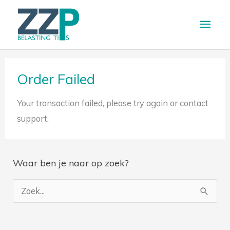
Ga
Hoo
naar
de
inhoud
Order Failed
Your transaction failed, please try again or contact
support.
Waar ben je naar op zoek?
Z
o
e