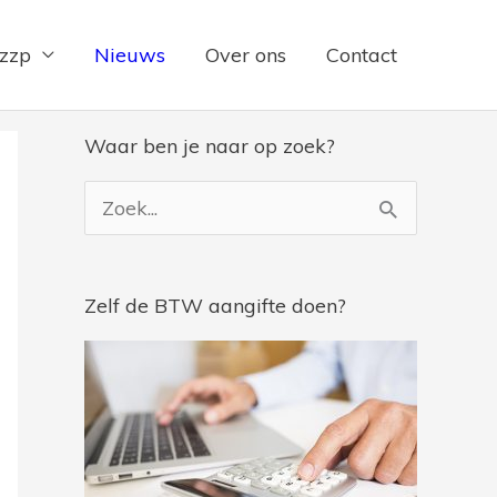
 zzp
Nieuws
Over ons
Contact
Waar ben je naar op zoek?
Z
o
e
Zelf de BTW aangifte doen?
k
n
a
a
r