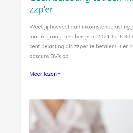
zzp’er
Weet jij hoeveel aan inkomstenbelasting je
laat ik graag zien hoe je in 2021 tot € 3
cent belasting als zzp’er te betalen! Hier 
obscure BV’s op
Meer lezen »
Wet
DBA
uitgesteld