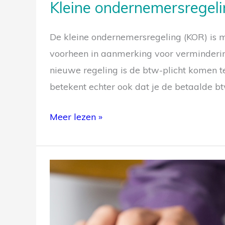
Kleine ondernemersregel
De kleine ondernemersregeling (KOR) is 
Gratis
voorheen in aanmerking voor vermindering 
nieuwe regeling is de btw-plicht komen te
betekent echter ook dat je de betaalde bt
Meer lezen »
Geen
Je ont
belasting
de ho
tot
een