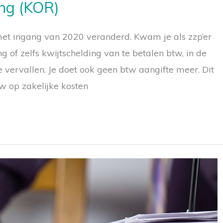
ing (KOR)
met ingang van 2020 veranderd. Kwam je als zzp’er
 tips om belasting te besparen
of zelfs kwijtschelding van te betalen btw, in de
 vervallen. Je doet ook geen btw aangifte meer. Dit
w op zakelijke kosten
vangt na inschrijving geregeld belastingtips en je wor
ogte gebracht van de nieuwste blogs.