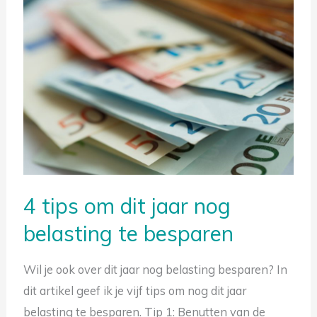
4
tips
om
dit
jaar
nog
belasting
te
besparen
4 tips om dit jaar nog
belasting te besparen
Wil je ook over dit jaar nog belasting besparen? In
Gratis tips om belasting te besparen
dit artikel geef ik je vijf tips om nog dit jaar
belasting te besparen. Tip 1: Benutten van de