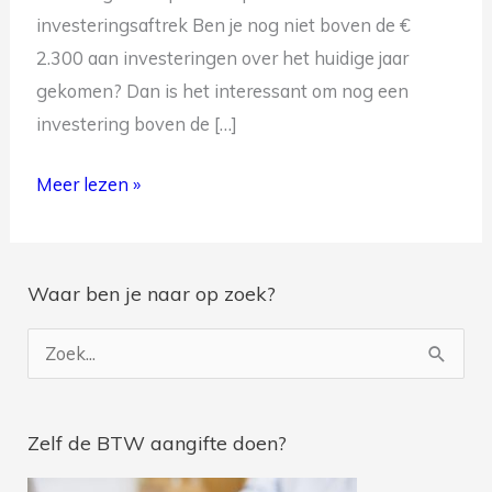
investeringsaftrek Ben je nog niet boven de €
2.300 aan investeringen over het huidige jaar
gekomen? Dan is het interessant om nog een
investering boven de […]
Meer lezen »
Je ontvangt na inschrijving geregeld belastingtips en je
wordt op de hoogte gebracht van de nieuwste blogs.
Waar ben je naar op zoek?
Z
o
e
Zelf de BTW aangifte doen?
k