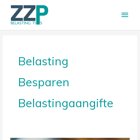
Ga
Hoo
naar
de
inhoud
Belasting
Besparen
Belastingaangifte