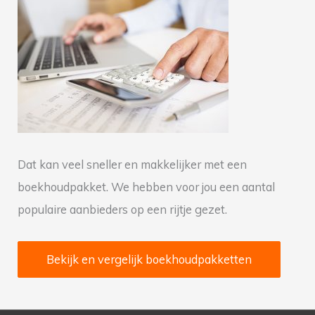
n
a
a
r
:
Dat kan veel sneller en makkelijker met een
boekhoudpakket. We hebben voor jou een aantal
populaire aanbieders op een rijtje gezet.
Bekijk en vergelijk boekhoudpakketten