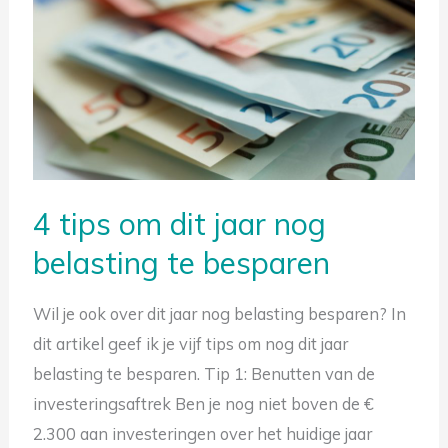
om
dit
jaar
nog
belasting
te
besparen
4 tips om dit jaar nog
belasting te besparen
Wil je ook over dit jaar nog belasting besparen? In
dit artikel geef ik je vijf tips om nog dit jaar
Gratis tips om belasting te besparen
belasting te besparen. Tip 1: Benutten van de
investeringsaftrek Ben je nog niet boven de €
2.300 aan investeringen over het huidige jaar