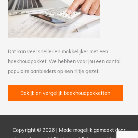
a
r
:
Dat kan veel sneller en makkelijker met een
boekhoudpakket. We hebben voor jou een aantal
populaire aanbieders op een rijtje gezet.
Bekijk en vergelijk boekhoudpakketten
Copyright © 2026 | Mede mogelijk gemaakt door