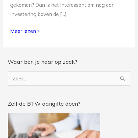
gekomen? Dan is het interessant om nog een
investering boven de […]
Meer lezen »
Je ontvangt na inschrijving geregeld belastingtips en je
wordt op de hoogte gebracht van de nieuwste blogs.
Waar ben je naar op zoek?
Z
o
e
Zelf de BTW aangifte doen?
k
n
a