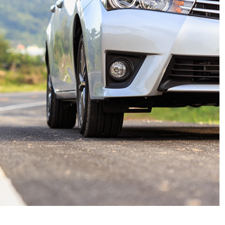
 tips om belasting te besparen
vangt na inschrijving geregeld belastingtips en je wor
ogte gebracht van de nieuwste blogs.