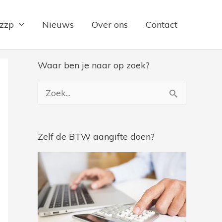
 zzp
Nieuws
Over ons
Contact
Waar ben je naar op zoek?
Z
o
e
Zelf de BTW aangifte doen?
k
n
a
a
r