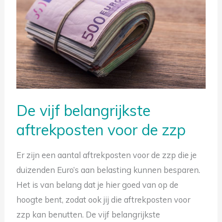
belangrijkste
aftrekposten
voor
de
zzp
De vijf belangrijkste
aftrekposten voor de zzp
Er zijn een aantal aftrekposten voor de zzp die je
duizenden Euro’s aan belasting kunnen besparen.
Gratis tips om belasting te besparen
Het is van belang dat je hier goed van op de
hoogte bent, zodat ook jij die aftrekposten voor
zzp kan benutten. De vijf belangrijkste