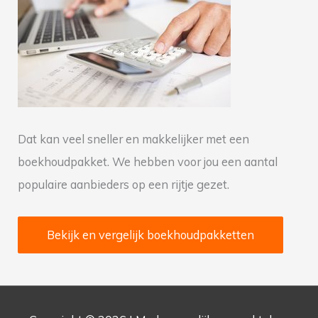
a
a
r
:
Dat kan veel sneller en makkelijker met een
boekhoudpakket. We hebben voor jou een aantal
populaire aanbieders op een rijtje gezet.
Bekijk en vergelijk boekhoudpakketten