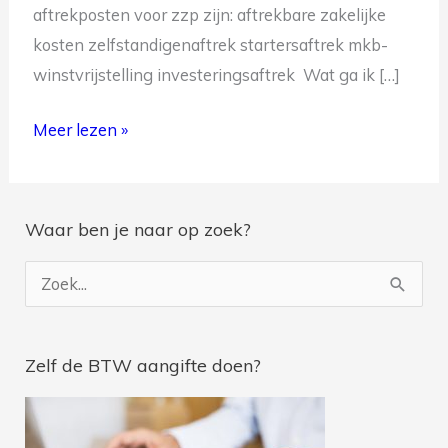
aftrekposten voor zzp zijn: aftrekbare zakelijke
kosten zelfstandigenaftrek startersaftrek mkb-
winstvrijstelling investeringsaftrek Wat ga ik […]
Meer lezen »
Je ontvangt na inschrijving geregeld belastingtips en je
wordt op de hoogte gebracht van de nieuwste blogs.
Waar ben je naar op zoek?
Z
o
e
Zelf de BTW aangifte doen?
k
n