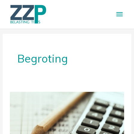
Ga
Hoo
naar
de
inhoud
Begroting
Weet
jij
hoeveel
belasting
je