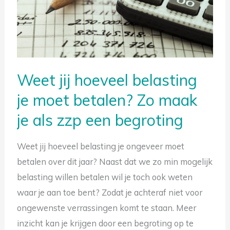
moet
betalen?
Zo
maak
je
Weet jij hoeveel belasting
als
je moet betalen? Zo maak
zzp
je als zzp een begroting
een
begroting
Weet jij hoeveel belasting je ongeveer moet
betalen over dit jaar? Naast dat we zo min mogelijk
Gratis tips om belasting te besparen
belasting willen betalen wil je toch ook weten
waar je aan toe bent? Zodat je achteraf niet voor
ongewenste verrassingen komt te staan. Meer
inzicht kan je krijgen door een begroting op te