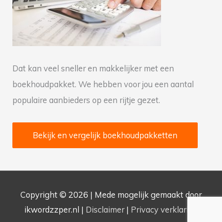
r
:
Dat kan veel sneller en makkelijker met een
boekhoudpakket. We hebben voor jou een aantal
populaire aanbieders op een rijtje gezet.
Bekijk en vergelijk boekhoudpakketten
Copyright © 2026 | Mede mogelijk gemaakt door
ikwordzzper.nl |
Disclaimer
|
Privacy verklaring