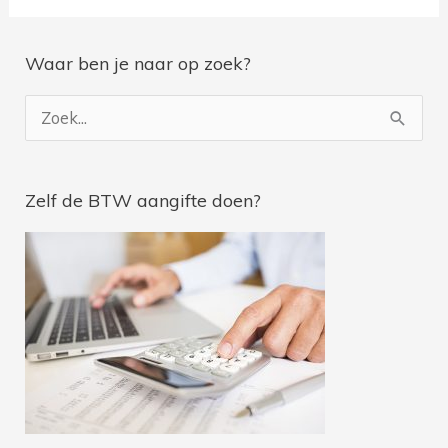
Waar ben je naar op zoek?
Z
o
e
Zelf de BTW aangifte doen?
k
n
a
a
r
: