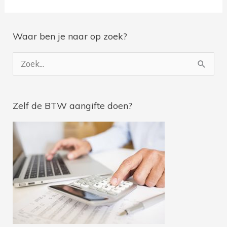
Waar ben je naar op zoek?
Je ontvangt na inschrijving geregeld belastingtips en je
wordt op de hoogte gebracht van de nieuwste blogs.
Z
o
e
Zelf de BTW aangifte doen?
k
n
a
a
r
: