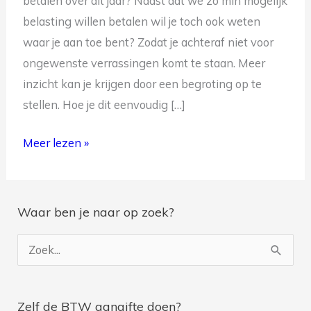
betalen over dit jaar? Naast dat we zo min mogelijk
belasting willen betalen wil je toch ook weten
waar je aan toe bent? Zodat je achteraf niet voor
ongewenste verrassingen komt te staan. Meer
inzicht kan je krijgen door een begroting op te
stellen. Hoe je dit eenvoudig […]
Je ontvangt na inschrijving geregeld belastingtips en je
Meer lezen »
wordt op de hoogte gebracht van de nieuwste blogs.
Waar ben je naar op zoek?
Z
o
e
Zelf de BTW aangifte doen?