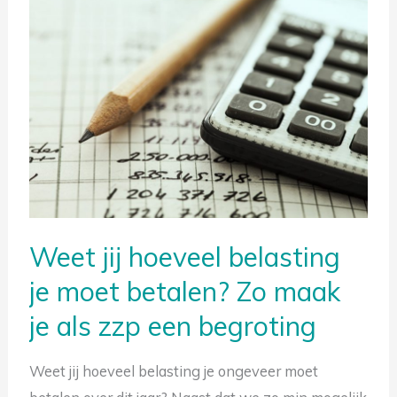
Weet
jij
hoeveel
belasting
je
moet
betalen?
Zo
maak
je
Weet jij hoeveel belasting
als
je moet betalen? Zo maak
zzp
je als zzp een begroting
een
begroting
Gratis tips om belasting te besparen
Weet jij hoeveel belasting je ongeveer moet