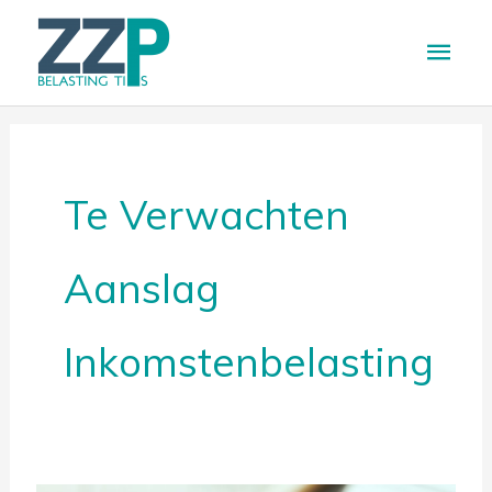
Ga
Hoo
naar
de
inhoud
Te Verwachten
Aanslag
Inkomstenbelasting