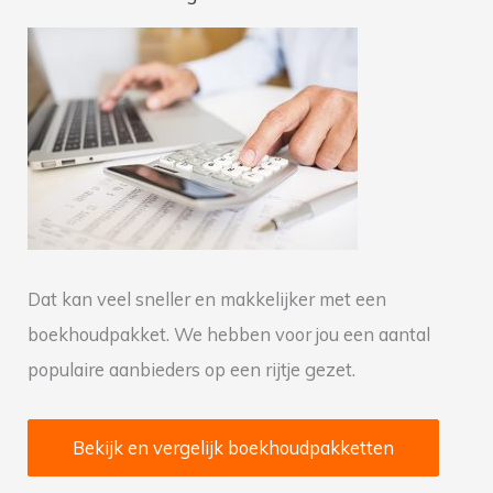
k
n
a
a
r
:
Dat kan veel sneller en makkelijker met een
boekhoudpakket. We hebben voor jou een aantal
populaire aanbieders op een rijtje gezet.
Bekijk en vergelijk boekhoudpakketten