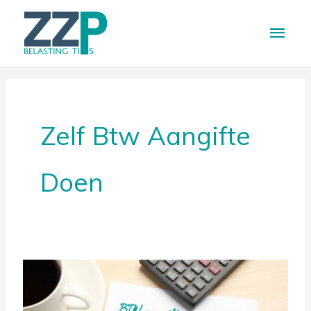
Ga
Hoo
naar
de
inhoud
Zelf Btw Aangifte
Doen
Stappenplan
btw