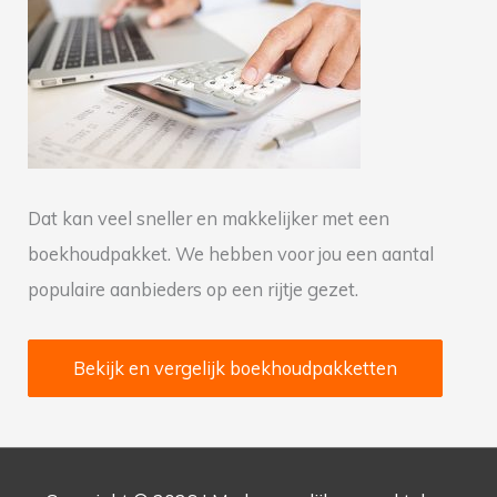
a
a
r
:
Dat kan veel sneller en makkelijker met een
boekhoudpakket. We hebben voor jou een aantal
populaire aanbieders op een rijtje gezet.
Bekijk en vergelijk boekhoudpakketten