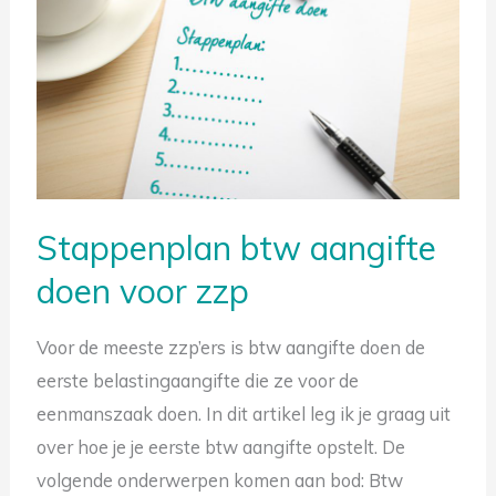
aangifte
doen
voor
zzp
Stappenplan btw aangifte
doen voor zzp
Voor de meeste zzp’ers is btw aangifte doen de
eerste belastingaangifte die ze voor de
Gratis tips om belasting te besparen
eenmanszaak doen. In dit artikel leg ik je graag uit
over hoe je je eerste btw aangifte opstelt. De
volgende onderwerpen komen aan bod: Btw