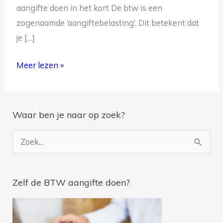
aangifte doen in het kort De btw is een
zogenaamde ‘aangiftebelasting’. Dit betekent dat
je […]
Meer lezen »
Je ontvangt na inschrijving geregeld belastingtips en je
wordt op de hoogte gebracht van de nieuwste blogs.
Waar ben je naar op zoek?
Z
o
e
Zelf de BTW aangifte doen?
k
n