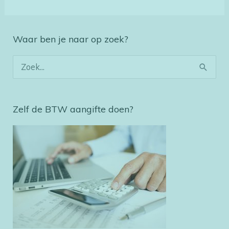
Waar ben je naar op zoek?
Z
o
e
Zelf de BTW aangifte doen?
k
n
a
a
r
: