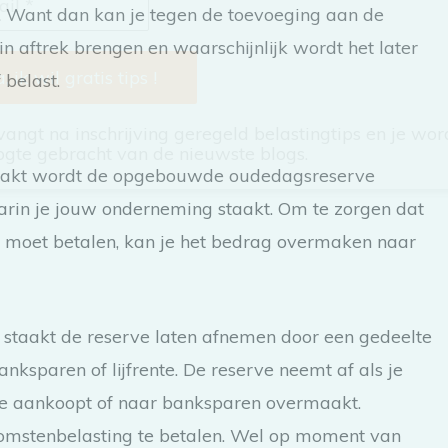
. Want dan kan je tegen de toevoeging aan de
in aftrek brengen en waarschijnlijk wordt het later
 belast.
vangt na inschrijving geregeld belastingtips en je wor
ogte gebracht van de nieuwste blogs.
taakt wordt de opgebouwde oudedagsreserve
arin je jouw onderneming staakt. Om te zorgen dat
ver moet betalen, kan je het bedrag overmaken naar
staakt de reserve laten afnemen door een gedeelte
anksparen of lijfrente. De reserve neemt af als je
ente aankoopt of naar banksparen overmaakt.
omstenbelasting te betalen. Wel op moment van