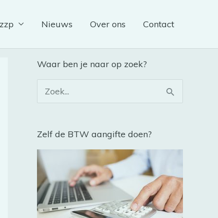
 zzp
Nieuws
Over ons
Contact
Waar ben je naar op zoek?
Z
o
e
Zelf de BTW aangifte doen?
k
n
a
a
r