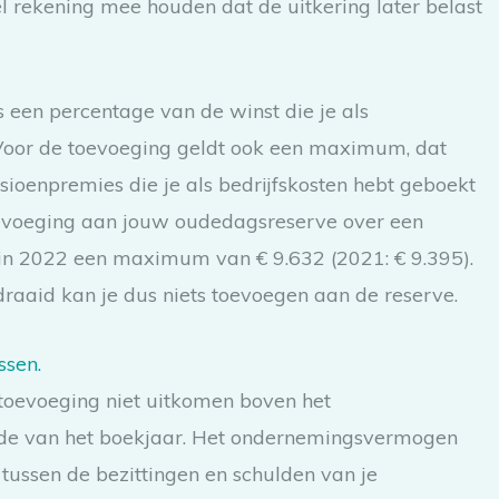
l rekening mee houden dat de uitkering later belast
een percentage van de winst die je als
Voor de toevoeging geldt ook een maximum, dat
nsioenpremies die je als bedrijfskosten hebt geboekt
oevoeging aan jouw oudedagsreserve over een
t in 2022 een maximum van € 9.632 (2021: € 9.395).
edraaid kan je dus niets toevoegen aan de reserve.
ssen.
oevoeging niet uitkomen boven het
de van het boekjaar. Het ondernemingsvermogen
l tussen de bezittingen en schulden van je