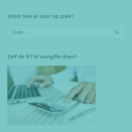
Waar ben je naar op zoek?
Z
o
e
Zelf de BTW aangifte doen?
k
n
a
a
r
: