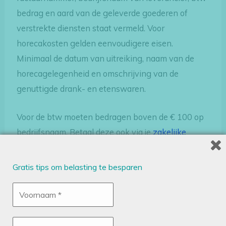
bedrag en aard van de geleverde goederen of
verstrekte diensten staat vermeld. Voor
horecakosten gelden eenvoudigere eisen.
Minimaal de datum van uitreiking, naam van de
horecagelegenheid en omschrijving van de
genuttigde drank- en etenswaren.
Voor de btw moeten bedragen boven de € 100 op
bedrijfsnaam. Betaal deze ook via je
zakelijke
bankrekening
. Des te meer is het aannemelijk dat
jij die uitgaven hebt gedaan in het kader van je
Gratis tips om belasting te besparen
onderneming. Dat je niet ergens een bonnetje op
straat hebt gevonden en in je boekhouding hebt
gestopt om minder kosten te hebben en daardoor
minder belasting te betalen.