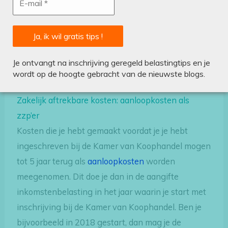
Zorg dat je de bonnen goed bewaart bij je
administratie. Wil je meer tips over wat je moet
bijhouden als zzp’er voor je administratie? Klik dan
Je ontvangt na inschrijving geregeld belastingtips en je
hier
voor meer tips.
wordt op de hoogte gebracht van de nieuwste blogs.
Zakelijk aftrekbare kosten: aanloopkosten als
zzp’er
Kosten die je hebt gemaakt voordat je je hebt
ingeschreven bij de Kamer van Koophandel mogen
tot 5 jaar terug als
aanloopkosten
worden
meegenomen. Dit doe je dan in de aangifte
inkomstenbelasting in het jaar waarin je start met
inschrijving bij de Kamer van Koophandel. Ben je
bijvoorbeeld in 2018 gestart, dan mag je de