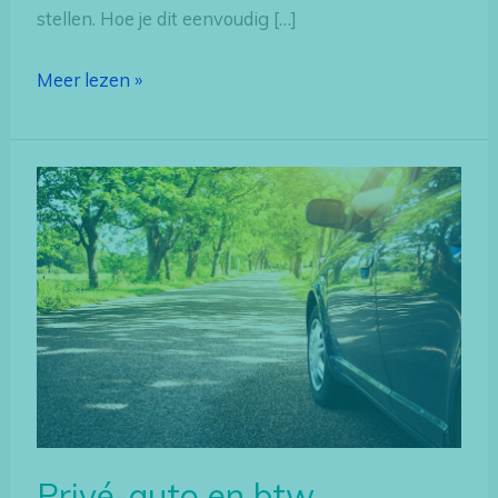
stellen. Hoe je dit eenvoudig […]
Meer lezen »
Privé-
auto
en
btw
Privé-auto en btw