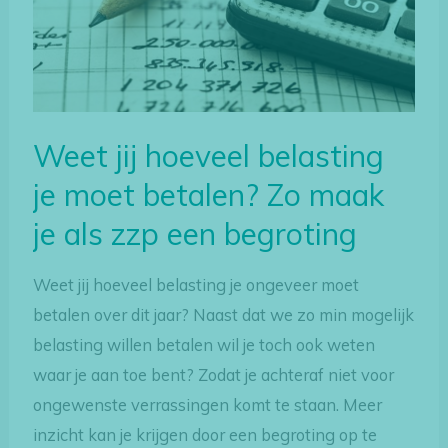
moet
betalen?
Zo
maak
je
Weet jij hoeveel belasting
als
je moet betalen? Zo maak
zzp
je als zzp een begroting
een
begroting
Weet jij hoeveel belasting je ongeveer moet
betalen over dit jaar? Naast dat we zo min mogelijk
belasting willen betalen wil je toch ook weten
waar je aan toe bent? Zodat je achteraf niet voor
ongewenste verrassingen komt te staan. Meer
inzicht kan je krijgen door een begroting op te