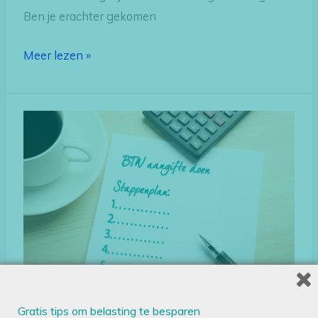
Ben je erachter gekomen
Meer lezen »
Stappenplan
btw
aangifte
doen
voor
zzp
Gratis tips om belasting te besparen