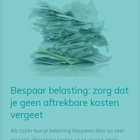
Bespaar
belasting:
zorg
dat
je
geen
aftrekbare
kosten
vergeet
Bespaar belasting: zorg dat
je geen aftrekbare kosten
vergeet
Als zzp’er kun je belasting besparen door zo veel