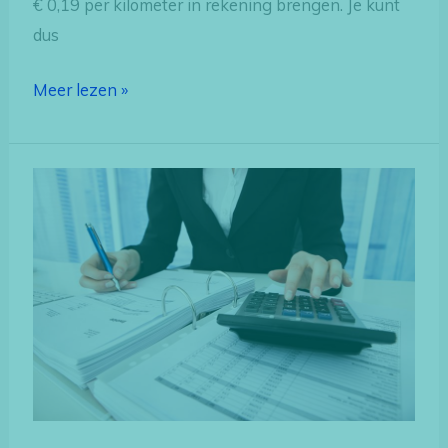
€ 0,19 per kilometer in rekening brengen. Je kunt
dus
Meer lezen »
Btw
aangifte
en
factuur
uit
het
buitenland