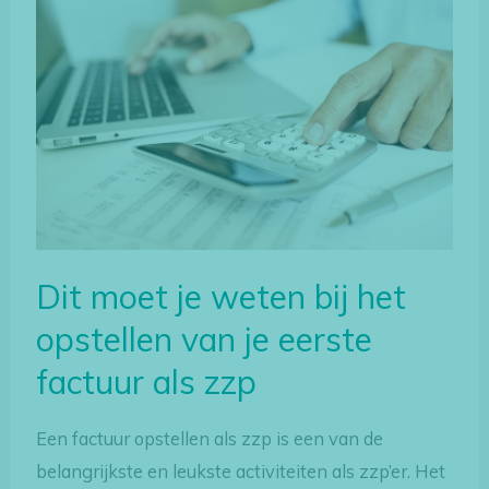
moet
je
weten
bij
het
opstellen
van
je
eerste
Dit moet je weten bij het
factuur
opstellen van je eerste
als
factuur als zzp
zzp
Een factuur opstellen als zzp is een van de
belangrijkste en leukste activiteiten als zzp’er. Het