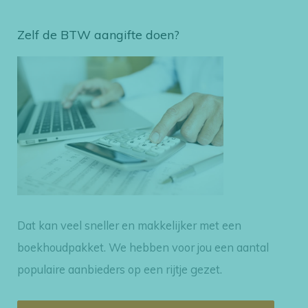
o
e
Zelf de BTW aangifte doen?
k
n
a
a
r
:
Dat kan veel sneller en makkelijker met een
boekhoudpakket. We hebben voor jou een aantal
populaire aanbieders op een rijtje gezet.