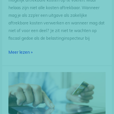
mogelijk aftrekbare kosten op te voeren. Maar
helaas zijn niet alle kosten aftrekbaar. Wanneer
mag je als zzp’er een uitgave als zakelijke
aftrekbare kosten verwerken en wanneer mag dat
niet of voor een deel? Je zit niet te wachten op
fiscaal gedoe als de belastinginspecteur bij
Meer lezen »
Het
nut
van
een
zakelijke
bankrekening