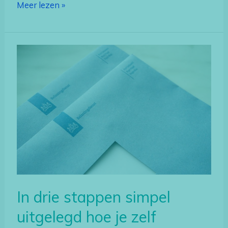
Meer lezen »
In
drie
stappen
simpel
uitgelegd
hoe
je
zelf
belastingaangifte
2021
In drie stappen simpel
kan
uitgelegd hoe je zelf
doen