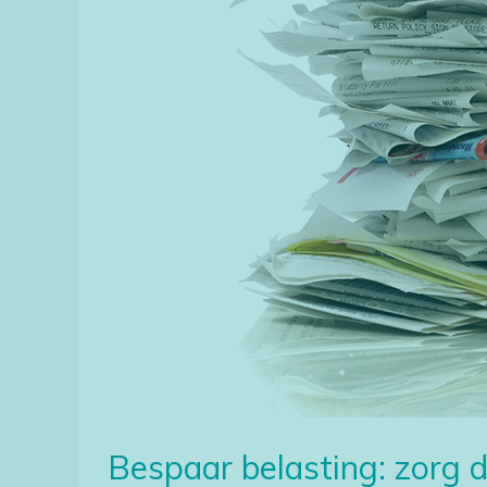
je
geen
aftrekbare
kosten
vergeet
Bespaar belasting: zorg d