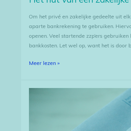
Om het privé en zakelijke gedeelte uit elk
aparte bankrekening te gebruiken. Hiervo
openen. Veel startende zzp’ers gebruiken 
bankkosten. Let wel op, want het is door 
Meer lezen »
In
drie
stappen
simpel