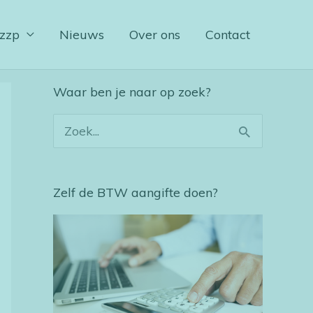
 zzp
Nieuws
Over ons
Contact
Waar ben je naar op zoek?
Z
o
e
Zelf de BTW aangifte doen?
k
n
a
a
r