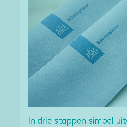
uitgelegd
hoe
je
zelf
belastingaangifte
2021
kan
doen
In drie stappen simpel uit