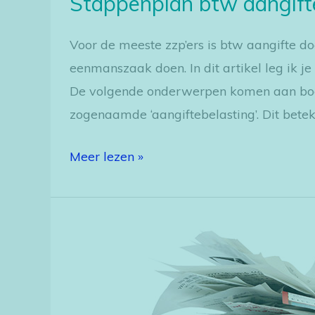
Stappenplan btw aangift
Voor de meeste zzp’ers is btw aangifte do
eenmanszaak doen. In dit artikel leg ik je 
De volgende onderwerpen komen aan bod: 
zogenaamde ‘aangiftebelasting’. Dit beteke
Meer lezen »
Bespaar
belasting:
zorg
dat