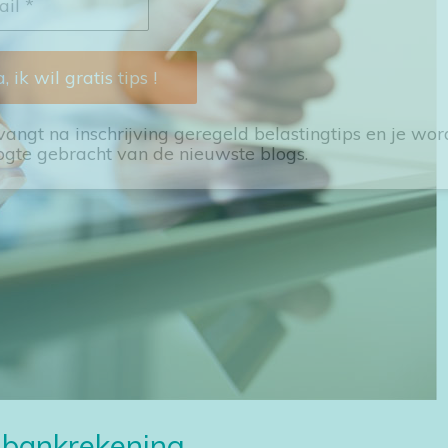
vangt na inschrijving geregeld belastingtips en je wor
ogte gebracht van de nieuwste blogs.
e bankrekening