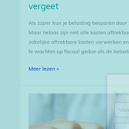
vergeet
Als zzp’er kun je belasting besparen door
Maar helaas zijn niet alle kosten aftrekb
zakelijke aftrekbare kosten verwerken en 
te wachten op fiscaal gedoe als de belast
Meer lezen »
Gratis
Het
nut
van
een